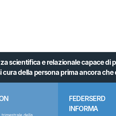
 scientifica e relazionale capace di
i cura della persona prima ancora che d
ION
FEDERSERD
INFORMA
 trimestrale della