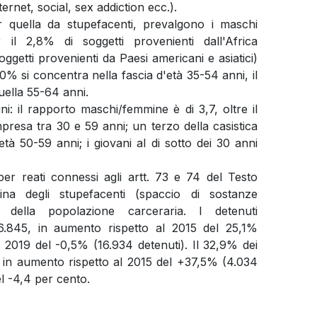
rnet, social, sex addiction ecc.).
 quella da stupefacenti, prevalgono i maschi
 il 2,8% di soggetti provenienti dall'Africa
oggetti provenienti da Paesi americani e asiatici)
 60% si concentra nella fascia d'età 35-54 anni, il
uella 55-64 anni.
ni: il rapporto maschi/femmine è di 3,7, oltre il
presa tra 30 e 59 anni; un terzo della casistica
'età 50-59 anni; i giovani al di sotto dei 30 anni
per reati connessi agli artt. 73 e 74 del Testo
lina degli stupefacenti (spaccio di sostanze
 della popolazione carceraria. I detenuti
16.845, in aumento rispetto al 2015 del 25,1%
al 2019 del -0,5% (16.934 detenuti). Il 32,9% dei
to in aumento rispetto al 2015 del +37,5% (4.034
el -4,4 per cento.