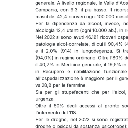
generale. A livello regionale, la Valle d'Aost
Campania, con 9,3, il più basso. Il ricor
maschile: 42,4 ricoveri ogni 100.000 masch
Per la dipendenza da alcool, invece, nel
alcologia 12,4 utenti (ogni 10.000 ab.), in 
Nel 2022 si sono avuti 46.181 ricoveri ospe
patologie alcol-correlate, di cui il 90,4% (4
e il 2,0% (914) in lungodegenza. Si trat
(94,0%) in regime ordinario. Oltre l'80% dei
il 40,7% in Medicina generale, il 19,5% in 
in Recupero e riabilitazione funzionale
all'ospedalizzazione è maggiore per il gen
vs 28,8 per le femmine.
Sia per gli stupefacenti che per l'alcol
urgenza.
Oltre il 60% degli accessi al pronto s
l'intervento del 118.
Per le droghe, nel 2022 si sono registra
droghe o psicosi da sostanza psicotrope):