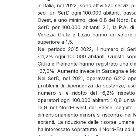
in Italia, nel 2022, sono attivi 570 servizi 
sedi: un SerD ogni 100.000 abitanti, pas
Ovest, a uno minimo, cioè 0,8 del Nord-Est
SerD per 100.000 abitanti: 2,1, la P.A. di
Venezia Giulia e Lazio hanno un valore i
superiore a 1,5.
Nel periodo 2015-2022, il numero di SerD
-11,2% ogni 100.000 abitanti. Questo sopr
Giulia e Piemonte hanno registrato una d
-37,9%. Aumento invece in Sardegna e Mo
Nei SerD, nel 2021, operavano 6.213 oper
problemi di dipendenza da sostanze, escl
numero si è ridotto del -6,2% rispetto
operatori ogni 100.000 abitanti (-0,8 unit
13,9 nel Nord-Ovest del Paese, seguito d
dimensionamento minore si riscontra nel M
abitanti. La riduzione delle risorse uman
ha interessato soprattutto il Nord-Est ed 