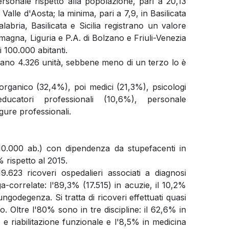
personale rispetto alla popolazione, pari a 20,13
 Valle d'Aosta; la minima, pari a 7,9, in Basilicata
labria, Basilicata e Sicilia registrano un valore
magna, Liguria e P.A. di Bolzano e Friuli-Venezia
 100.000 abitanti.
perano 4.326 unità, sebbene meno di un terzo lo è
'organico (32,4%), poi medici (21,3%), psicologi
educatori professionali (10,6%), personale
gure professionali.
 10.000 ab.) con dipendenza da stupefacenti in
 rispetto al 2015.
9.623 ricoveri ospedalieri associati a diagnosi
a-correlate: l'89,3% (17.515) in acuzie, il 10,2%
lungodegenza. Si tratta di ricoveri effettuati quasi
. Oltre l'80% sono in tre discipline: il 62,6% in
o e riabilitazione funzionale e l'8,5% in medicina