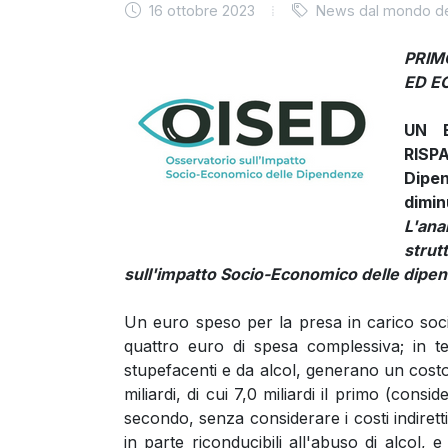
16 ottobre 2023
News dal mondo de
PRIM
ED E
UN 
RISP
Dipe
dimin
L'ana
str
sull'impatto Socio-Economico delle dipe
Un euro speso per la presa in carico socio
quattro euro di spesa complessiva; in t
stupefacenti e da alcol, generano un costo 
miliardi, di cui 7,0 miliardi il primo (consi
secondo, senza considerare i costi indiretti 
in parte riconducibili all'abuso di alcol, 