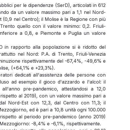
pubblici per le dipendenze (SerD), articolati in 612
sando da un valore massimo pari a 1,1 nel Nord-
 (0,9 nel Centro); il Molise è la Regione con più
 Trento quello con il valore minimo: 0,2. Friuli-
nferiore a 0,8, e Piemonte e Puglia un valore
 in rapporto alla popolazione si è ridotto del
attutto nel Nord: P.A. di Trento, Friuli-Venezia
iminuzione rispettivamente del -67,4%, -49,6% e
lise, (+64,1% e +23,3%).
atori dedicati all'assistenza delle persone con
uso ad esempio il gioco d'azzardo e l'alcol: il
 all'anno pre-pandemico, attestandosi a 12,0
à rispetto al 2019), con un valore massimo pari a
al Nord-Est con 12,3, dal Centro con 11,3; il
ezzogiorno, ed è pari a 10,8 unità ogni 100.000
e rispetto al periodo pre-pandemico (anno 2019)
il Mezzogiorno: -8,4% e -6,1%, rispettivamente.