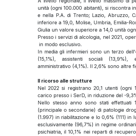
A livello regionale, il livello massimo di 
unità (ogni 100.000 abitanti), si riscontra in
e nella P.A. di Trento; Lazio, Abruzzo, Ca
inferiore a 19,0, Molise, Umbria, Emilia-Ro
Giulia un valore superiore a 14,0 unità ogni
Presso i servizi di alcologia, nel 2021, o
in modo esclusivo.
In media gli infermieri sono un terzo dell
(15,1%), assistenti sociali (13,9%), 
amministrativo (4,1%). Il 2,6% sono altre fi
Il ricorso alle strutture
Nel 2022 si registrano 20,1 utenti (ogni
carico presso i SerD, in riduzione del -9,3%
Nello stesso anno sono stati effettuati 1
(principale o secondarie) di patologie drog
(1.997) in riabilitazione e lo 0,6% (111) in 
esclusivamente (96,7%) in regime ordinario
psichiatria, il 10,1% nei reparti di recuper