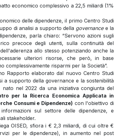
impatto economico complessivo a 22,5 miliardi (1%
onomico delle dipendenze, il primo Centro Studi
uppo di analisi a supporto della
governance
e la
e dipendenze, parla chiaro: “Servono azioni sugli
rico precoce degli utenti, sulla continuità del
dell'aderenza allo stesso potenziando anche la
cessarie ulteriori risorse, che però, in base
no complessivamente risparmi per la Società”.
rimo Rapporto elaborato dal nuovo Centro Studi
si a supporto della governance e la sostenibilità
, nato nel 2022 da una iniziativa congiunta del
ntro per la Ricerca Economica Applicata in
icerche Consumi e Dipendenze)
con l'obiettivo di
nformazioni sul settore delle dipendenze, e
pali stakeholder.
ga OISED, sfiora i € 2,3 miliardi, di cui oltre €
rvizi per le dipendenze), in aumento nel post