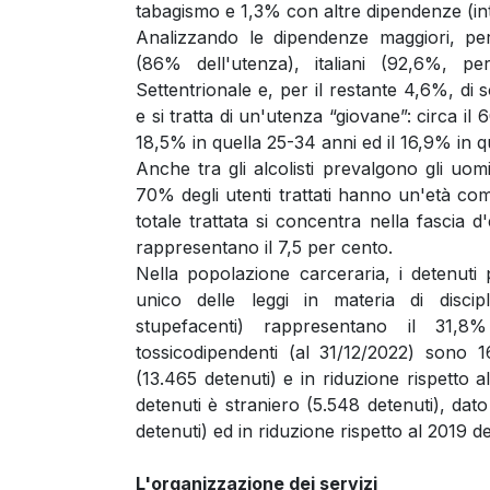
tabagismo e 1,3% con altre dipendenze (inte
Analizzando le dipendenze maggiori, per
(86% dell'utenza), italiani (92,6%, per
Settentrionale e, per il restante 4,6%, di s
e si tratta di un'utenza “giovane”: circa il
18,5% in quella 25-34 anni ed il 16,9% in q
Anche tra gli alcolisti prevalgono gli uomi
70% degli utenti trattati hanno un'età com
totale trattata si concentra nella fascia d
rappresentano il 7,5 per cento.
Nella popolazione carceraria, i detenuti 
unico delle leggi in materia di discip
stupefacenti) rappresentano il 31,8%
tossicodipendenti (al 31/12/2022) sono 
(13.465 detenuti) e in riduzione rispetto 
detenuti è straniero (5.548 detenuti), da
detenuti) ed in riduzione rispetto al 2019 d
L'organizzazione dei servizi