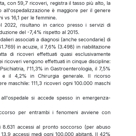
a, con 59,7 ricoveri, registra il tasso più alto, la
so all'ospedalizzazione è maggiore per il genere
i vs 16,1 per le femmine.
 2022, risultano in carico presso i servizi di
riduzione del -7,4% rispetto al 2015.
dalieri associati a diagnosi (anche secondarie) di
1.769) in acuzie, il 7,6% (3.498) in riabilitazione
ta di ricoveri effettuati quasi esclusivamente
 ricoveri vengono effettuati in cinque discipline:
Psichiatria, l'11,3% in Gastroenterologia, il 7,5%
 e il 4,2% in Chirurgia generale. Il ricorso
ere maschile: 111,3 ricoveri ogni 100.000 maschi
, all'ospedale si accede spesso in emergenza-
occorso per entrambi i fenomeni avviene con
ti 8.631 accessi al pronto soccorso (per abuso
 13,9 accessi medi ogni 100.000 abitanti. Il 42%