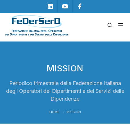
Linkedin
Youtube
Facebook
MISSION
Periodico trimestrale della Federazione Italiana
degli Operatori dei Dipartimenti e dei Servizi delle
Dipendenze
HOME
MISSION